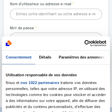
Nom d'utilisateur ou adresse e-mail
Mot de passe
Tous les champs marqués d'un astérisque (
*
) sont
Consentement
Détails
Paramètres des annonces
obligatoires.
Utilisation responsable de vos données
Nous et
nos 1022 partenaires
traitons vos données
personnelles, telles que votre adresse IP, en utilisant des
Mot de passe oublié ?
technologies comme les cookies pour stocker et accéder
à des informations sur votre appareil, afin de diffuser des
publicités et du contenu personnalisés, d'effectuer des