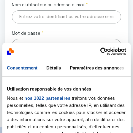
Nom d'utilisateur ou adresse e-mail
Mot de passe
Tous les champs marqués d'un astérisque (
*
) sont
Consentement
Détails
Paramètres des annonces
obligatoires.
Utilisation responsable de vos données
Nous et
nos 1022 partenaires
traitons vos données
personnelles, telles que votre adresse IP, en utilisant des
Mot de passe oublié ?
technologies comme les cookies pour stocker et accéder
à des informations sur votre appareil, afin de diffuser des
publicités et du contenu personnalisés, d'effectuer des