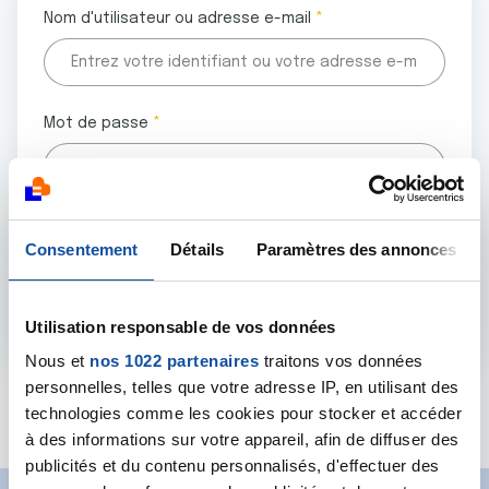
Nom d'utilisateur ou adresse e-mail
Mot de passe
Tous les champs marqués d'un astérisque (
*
) sont
Consentement
Détails
Paramètres des annonces
obligatoires.
Utilisation responsable de vos données
Nous et
nos 1022 partenaires
traitons vos données
personnelles, telles que votre adresse IP, en utilisant des
Mot de passe oublié ?
technologies comme les cookies pour stocker et accéder
à des informations sur votre appareil, afin de diffuser des
publicités et du contenu personnalisés, d'effectuer des