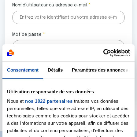
Nom d'utilisateur ou adresse e-mail
Mot de passe
Tous les champs marqués d'un astérisque (
*
) sont
Consentement
Détails
Paramètres des annonces
obligatoires.
Utilisation responsable de vos données
Nous et
nos 1022 partenaires
traitons vos données
personnelles, telles que votre adresse IP, en utilisant des
Mot de passe oublié ?
technologies comme les cookies pour stocker et accéder
à des informations sur votre appareil, afin de diffuser des
publicités et du contenu personnalisés, d'effectuer des