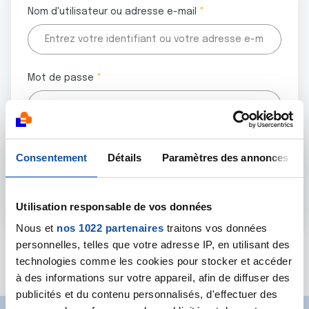
Nom d'utilisateur ou adresse e-mail
Mot de passe
Tous les champs marqués d'un astérisque (
*
) sont
Consentement
Détails
Paramètres des annonces
obligatoires.
Utilisation responsable de vos données
Nous et
nos 1022 partenaires
traitons vos données
personnelles, telles que votre adresse IP, en utilisant des
Mot de passe oublié ?
technologies comme les cookies pour stocker et accéder
à des informations sur votre appareil, afin de diffuser des
publicités et du contenu personnalisés, d'effectuer des