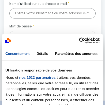
Nom d'utilisateur ou adresse e-mail
Mot de passe
Tous les champs marqués d'un astérisque (
*
) sont
Consentement
Détails
Paramètres des annonces
obligatoires.
Utilisation responsable de vos données
Nous et
nos 1022 partenaires
traitons vos données
personnelles, telles que votre adresse IP, en utilisant des
Mot de passe oublié ?
technologies comme les cookies pour stocker et accéder
à des informations sur votre appareil, afin de diffuser des
publicités et du contenu personnalisés, d'effectuer des