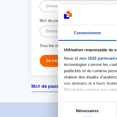
Mot de passe
Consentement
Tous les champs marqués d'un astérisque 
Utilisation responsable de 
Nous et
nos 1022 partenair
technologies comme les cooki
publicités et du contenu per
réaliser des études d’audienc
vos données et à leurs final
Mot de passe oublié ?
Déclaration relative aux cooki
Si vous le permettez, nous a
S
Collecter des informa
Nécessaires
é
Identifier votre appar