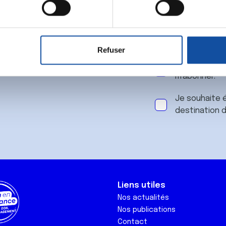
 notre
aitement de vos données personnelles et définir vos préférences
er ou retirer votre consentement à tout moment à partir de la dé
Refuser
e personnaliser le contenu et les annonces, d'offrir des fonctio
J'accepte le
rafic. Nous partageons également des informations sur l'utilisati
m'abonner.
, de publicité et d'analyse, qui peuvent combiner celles-ci avec
ils ont collectées lors de votre utilisation de leurs services.
Je souhaite é
destination 
Liens utiles
Nos actualités
Nos publications
Contact