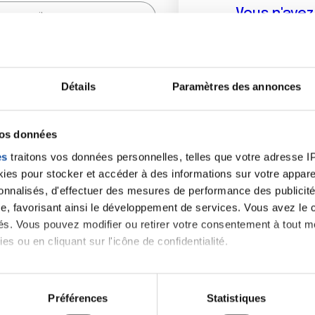
Vous n'ave
Créer un compte vous p
sur le fo
Détails
Paramètres des annonces
(
*
) sont obligatoires.
vos données
es
traitons vos données personnelles, telles que votre adresse IP,
es pour stocker et accéder à des informations sur votre appareil
sonnalisés, d'effectuer des mesures de performance des publicité
e, favorisant ainsi le développement de services. Vous avez le ch
ités. Vous pouvez modifier ou retirer votre consentement à tout 
es ou en cliquant sur l'icône de confidentialité.
imerions également :
tions sur votre localisation géographique qui peuvent être précis
Préférences
Statistiques
eil en l'analysant activement pour en relever les caractéristique