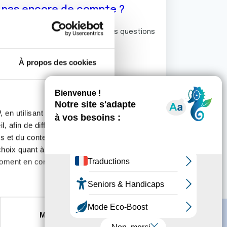
z pas encore de compte ?
ermet de commenter et poser vos questions
rum de discussion de la Ligue.
À propos des cookies
S'inscrire
 en utilisant des
, afin de diffuser des
s et du contenu, ainsi que de
oix quant à l'utilisation de
moment en consultant la
es à plusieurs mètres près
Marketing
s spécifiques (empreintes