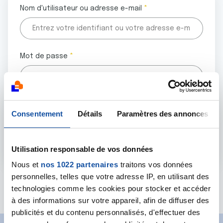
Nom d'utilisateur ou adresse e-mail
Mot de passe
Tous les champs marqués d'un astérisque (
*
) sont
Consentement
Détails
Paramètres des annonces
obligatoires.
Utilisation responsable de vos données
Nous et
nos 1022 partenaires
traitons vos données
personnelles, telles que votre adresse IP, en utilisant des
Mot de passe oublié ?
technologies comme les cookies pour stocker et accéder
à des informations sur votre appareil, afin de diffuser des
publicités et du contenu personnalisés, d'effectuer des