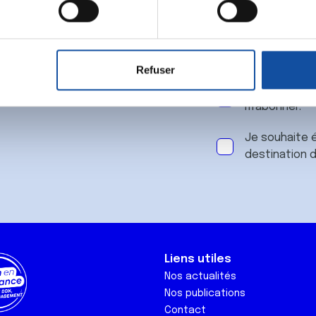
 notre
aitement de vos données personnelles et définir vos préférences
er ou retirer votre consentement à tout moment à partir de la dé
Refuser
e personnaliser le contenu et les annonces, d'offrir des fonctio
J'accepte le
rafic. Nous partageons également des informations sur l'utilisati
m'abonner.
, de publicité et d'analyse, qui peuvent combiner celles-ci avec
ils ont collectées lors de votre utilisation de leurs services.
Je souhaite é
destination 
Liens utiles
Nos actualités
Nos publications
Contact