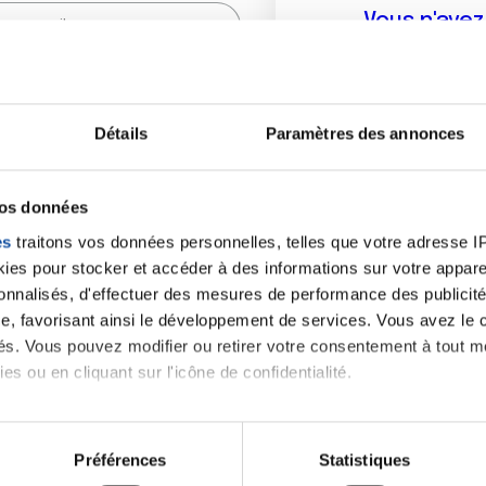
Vous n'ave
Créer un compte vous p
sur le fo
Détails
Paramètres des annonces
(
*
) sont obligatoires.
vos données
es
traitons vos données personnelles, telles que votre adresse IP,
es pour stocker et accéder à des informations sur votre appareil
sonnalisés, d'effectuer des mesures de performance des publicité
e, favorisant ainsi le développement de services. Vous avez le ch
ités. Vous pouvez modifier ou retirer votre consentement à tout 
es ou en cliquant sur l'icône de confidentialité.
imerions également :
tions sur votre localisation géographique qui peuvent être précis
Préférences
Statistiques
eil en l'analysant activement pour en relever les caractéristique