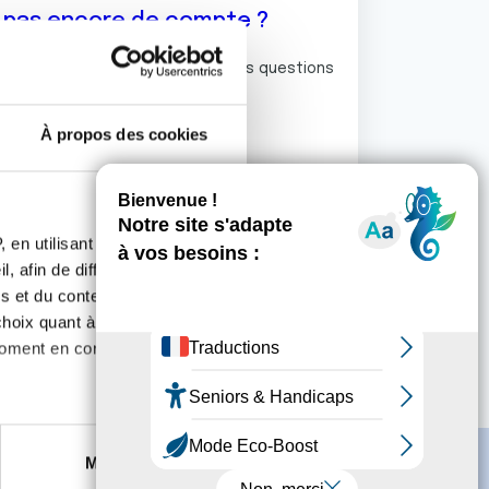
z pas encore de compte ?
ermet de commenter et poser vos questions
rum de discussion de la Ligue.
À propos des cookies
S'inscrire
 en utilisant des
, afin de diffuser des
s et du contenu, ainsi que de
oix quant à l'utilisation de
moment en consultant la
es à plusieurs mètres près
Marketing
s spécifiques (empreintes