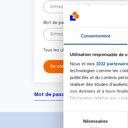
Mot de passe
Consentement
Tous les champs marqués d'un astérisque 
Utilisation responsable de 
Nous et
nos 1022 partenair
technologies comme les cooki
publicités et du contenu per
réaliser des études d’audienc
vos données et à leurs final
Mot de passe oublié ?
Déclaration relative aux cooki
Si vous le permettez, nous a
S
Collecter des informa
Nécessaires
é
Identifier votre appar