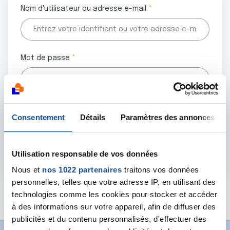
Nom d'utilisateur ou adresse e-mail
Mot de passe
Tous les champs marqués d'un astérisque (
*
) sont
Consentement
Détails
Paramètres des annonces
obligatoires.
Utilisation responsable de vos données
Nous et
nos 1022 partenaires
traitons vos données
personnelles, telles que votre adresse IP, en utilisant des
Mot de passe oublié ?
technologies comme les cookies pour stocker et accéder
à des informations sur votre appareil, afin de diffuser des
publicités et du contenu personnalisés, d'effectuer des