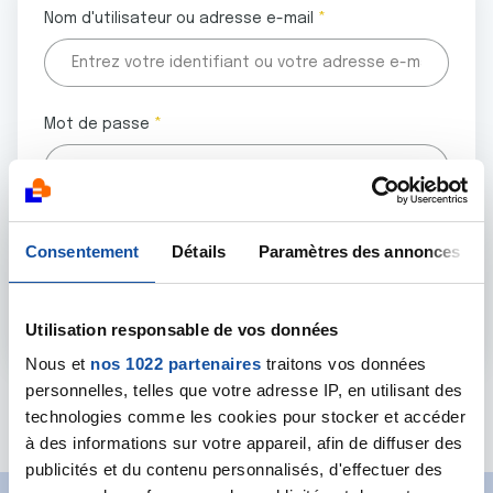
Nom d'utilisateur ou adresse e-mail
Mot de passe
Tous les champs marqués d'un astérisque (
*
) sont
Consentement
Détails
Paramètres des annonces
obligatoires.
Utilisation responsable de vos données
Nous et
nos 1022 partenaires
traitons vos données
personnelles, telles que votre adresse IP, en utilisant des
Mot de passe oublié ?
technologies comme les cookies pour stocker et accéder
à des informations sur votre appareil, afin de diffuser des
publicités et du contenu personnalisés, d'effectuer des