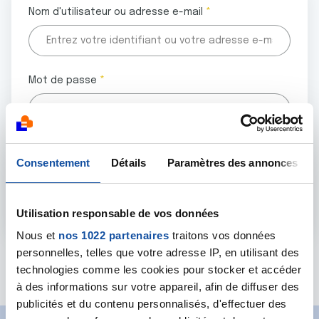
Nom d'utilisateur ou adresse e-mail
Mot de passe
Tous les champs marqués d'un astérisque (
*
) sont
Consentement
Détails
Paramètres des annonces
obligatoires.
Utilisation responsable de vos données
Nous et
nos 1022 partenaires
traitons vos données
personnelles, telles que votre adresse IP, en utilisant des
Mot de passe oublié ?
technologies comme les cookies pour stocker et accéder
à des informations sur votre appareil, afin de diffuser des
publicités et du contenu personnalisés, d'effectuer des