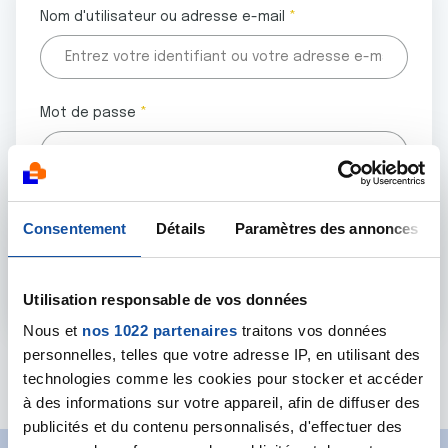
Nom d'utilisateur ou adresse e-mail
Mot de passe
Tous les champs marqués d'un astérisque (
*
) sont
Consentement
Détails
Paramètres des annonces
obligatoires.
Utilisation responsable de vos données
Nous et
nos 1022 partenaires
traitons vos données
personnelles, telles que votre adresse IP, en utilisant des
Mot de passe oublié ?
technologies comme les cookies pour stocker et accéder
à des informations sur votre appareil, afin de diffuser des
publicités et du contenu personnalisés, d'effectuer des