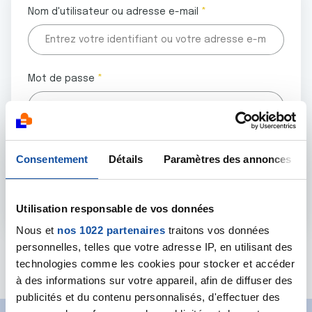
Nom d'utilisateur ou adresse e-mail
Mot de passe
Tous les champs marqués d'un astérisque (
*
) sont
Consentement
Détails
Paramètres des annonces
obligatoires.
Utilisation responsable de vos données
Nous et
nos 1022 partenaires
traitons vos données
personnelles, telles que votre adresse IP, en utilisant des
Mot de passe oublié ?
technologies comme les cookies pour stocker et accéder
à des informations sur votre appareil, afin de diffuser des
publicités et du contenu personnalisés, d'effectuer des