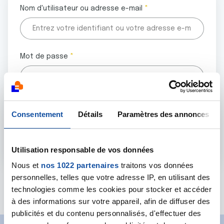
Nom d'utilisateur ou adresse e-mail
Mot de passe
Tous les champs marqués d'un astérisque (
*
) sont
Consentement
Détails
Paramètres des annonces
obligatoires.
Utilisation responsable de vos données
Nous et
nos 1022 partenaires
traitons vos données
personnelles, telles que votre adresse IP, en utilisant des
Mot de passe oublié ?
technologies comme les cookies pour stocker et accéder
à des informations sur votre appareil, afin de diffuser des
publicités et du contenu personnalisés, d'effectuer des