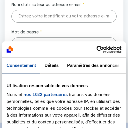
Nom d'utilisateur ou adresse e-mail
Mot de passe
Tous les champs marqués d'un astérisque (
*
) sont
Consentement
Détails
Paramètres des annonces
obligatoires.
Utilisation responsable de vos données
Nous et
nos 1022 partenaires
traitons vos données
personnelles, telles que votre adresse IP, en utilisant des
Mot de passe oublié ?
technologies comme les cookies pour stocker et accéder
à des informations sur votre appareil, afin de diffuser des
publicités et du contenu personnalisés, d'effectuer des