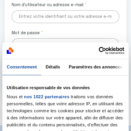
Nom d'utilisateur ou adresse e-mail
Mot de passe
Tous les champs marqués d'un astérisque (
*
) sont
Consentement
Détails
Paramètres des annonces
obligatoires.
Utilisation responsable de vos données
Nous et
nos 1022 partenaires
traitons vos données
personnelles, telles que votre adresse IP, en utilisant des
Mot de passe oublié ?
technologies comme les cookies pour stocker et accéder
à des informations sur votre appareil, afin de diffuser des
publicités et du contenu personnalisés, d'effectuer des