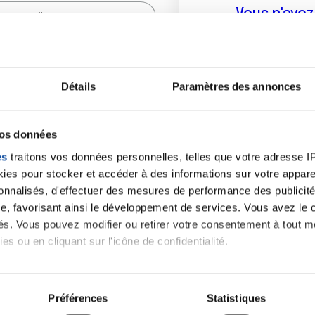
Vous n'ave
Créer un compte vous p
sur le fo
Détails
Paramètres des annonces
(
*
) sont obligatoires.
vos données
es
traitons vos données personnelles, telles que votre adresse IP,
es pour stocker et accéder à des informations sur votre appareil
sonnalisés, d'effectuer des mesures de performance des publicité
e, favorisant ainsi le développement de services. Vous avez le ch
ités. Vous pouvez modifier ou retirer votre consentement à tout 
es ou en cliquant sur l'icône de confidentialité.
imerions également :
tions sur votre localisation géographique qui peuvent être précis
Préférences
Statistiques
eil en l'analysant activement pour en relever les caractéristique