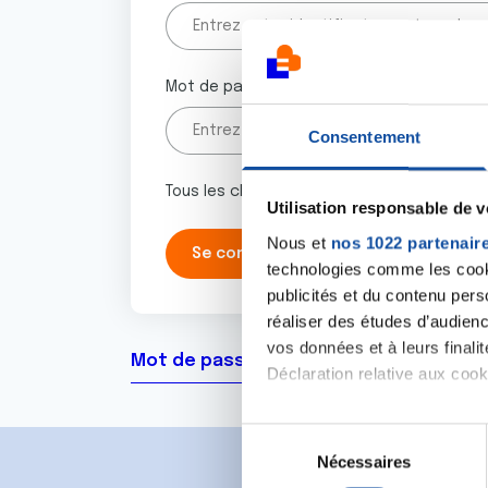
Mot de passe
Consentement
Tous les champs marqués d'un astérisque 
Utilisation responsable de 
Nous et
nos 1022 partenair
technologies comme les cooki
publicités et du contenu per
réaliser des études d’audienc
vos données et à leurs final
Mot de passe oublié ?
Déclaration relative aux cooki
Si vous le permettez, nous a
S
Collecter des informa
Nécessaires
é
Identifier votre appar