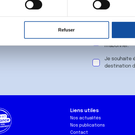
 notre
aitement de vos données personnelles et définir vos préférences
er ou retirer votre consentement à tout moment à partir de la dé
Refuser
e personnaliser le contenu et les annonces, d'offrir des fonctio
J'accepte le
rafic. Nous partageons également des informations sur l'utilisati
m'abonner.
, de publicité et d'analyse, qui peuvent combiner celles-ci avec
ils ont collectées lors de votre utilisation de leurs services.
Je souhaite é
destination 
Liens utiles
Nos actualités
Nos publications
Contact