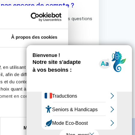
z pas encore de compte ?
ermet de commenter et poser vos questions
rum de discussion de la Ligue.
À propos des cookies
S'inscrire
 en utilisant des
, afin de diffuser des
s et du contenu, ainsi que de
oix quant à l'utilisation de
moment en consultant la
es à plusieurs mètres près
Marketing
s spécifiques (empreintes