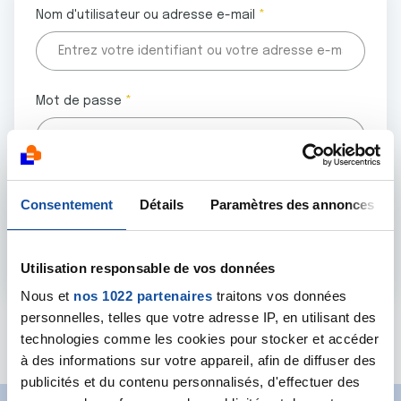
Nom d'utilisateur ou adresse e-mail
Mot de passe
Tous les champs marqués d'un astérisque (
*
) sont
Consentement
Détails
Paramètres des annonces
obligatoires.
Utilisation responsable de vos données
Nous et
nos 1022 partenaires
traitons vos données
personnelles, telles que votre adresse IP, en utilisant des
Mot de passe oublié ?
technologies comme les cookies pour stocker et accéder
à des informations sur votre appareil, afin de diffuser des
publicités et du contenu personnalisés, d'effectuer des