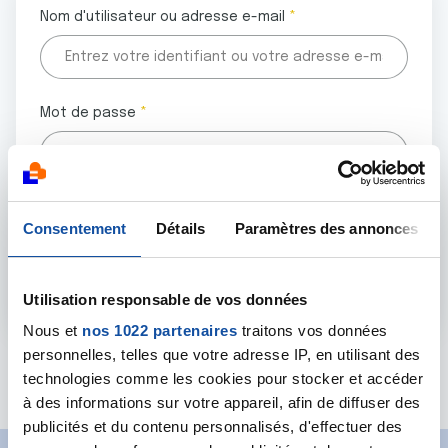
Nom d'utilisateur ou adresse e-mail
Mot de passe
Tous les champs marqués d'un astérisque (
*
) sont
Consentement
Détails
Paramètres des annonces
obligatoires.
Utilisation responsable de vos données
Nous et
nos 1022 partenaires
traitons vos données
personnelles, telles que votre adresse IP, en utilisant des
Mot de passe oublié ?
technologies comme les cookies pour stocker et accéder
à des informations sur votre appareil, afin de diffuser des
publicités et du contenu personnalisés, d'effectuer des