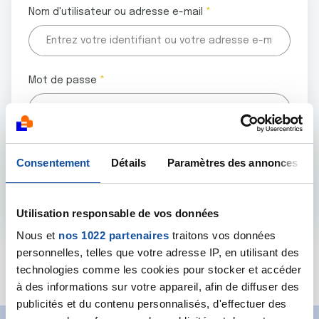
Nom d'utilisateur ou adresse e-mail
Mot de passe
Tous les champs marqués d'un astérisque (
*
) sont
Consentement
Détails
Paramètres des annonces
obligatoires.
Utilisation responsable de vos données
Nous et
nos 1022 partenaires
traitons vos données
personnelles, telles que votre adresse IP, en utilisant des
Mot de passe oublié ?
technologies comme les cookies pour stocker et accéder
à des informations sur votre appareil, afin de diffuser des
publicités et du contenu personnalisés, d'effectuer des