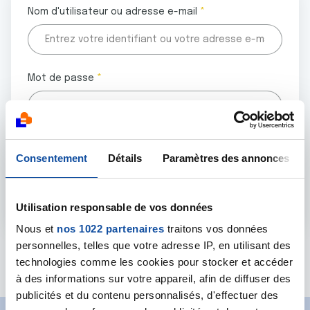
Nom d'utilisateur ou adresse e-mail
Mot de passe
Tous les champs marqués d'un astérisque (
*
) sont
Consentement
Détails
Paramètres des annonces
obligatoires.
Utilisation responsable de vos données
Nous et
nos 1022 partenaires
traitons vos données
personnelles, telles que votre adresse IP, en utilisant des
Mot de passe oublié ?
technologies comme les cookies pour stocker et accéder
à des informations sur votre appareil, afin de diffuser des
publicités et du contenu personnalisés, d'effectuer des