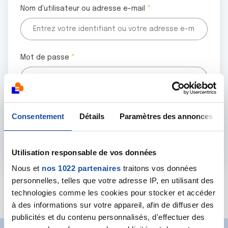
Nom d'utilisateur ou adresse e-mail
Mot de passe
Tous les champs marqués d'un astérisque (
*
) sont
Consentement
Détails
Paramètres des annonces
obligatoires.
Utilisation responsable de vos données
Nous et
nos 1022 partenaires
traitons vos données
personnelles, telles que votre adresse IP, en utilisant des
Mot de passe oublié ?
technologies comme les cookies pour stocker et accéder
à des informations sur votre appareil, afin de diffuser des
publicités et du contenu personnalisés, d'effectuer des