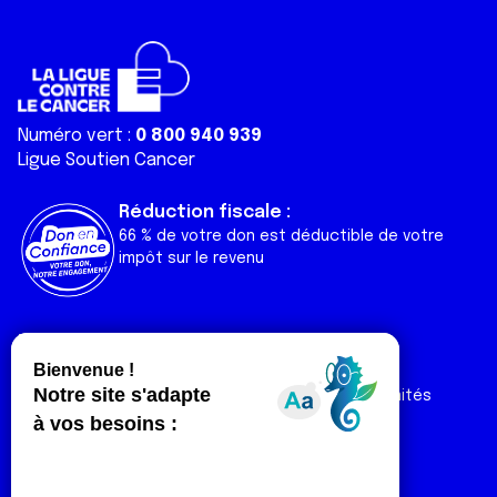
Numéro vert :
0 800 940 939
Ligue Soutien Cancer
Réduction fiscale :
66 % de votre don est déductible de votre
impôt sur le revenu
Liens utiles
Espaces
Nos actualités
Forum
Nos publications
Espace Ligue & comités
Contact
Espace chercheur
Devenir partenaire
Espace presse
Magazine Vivre
Intranet