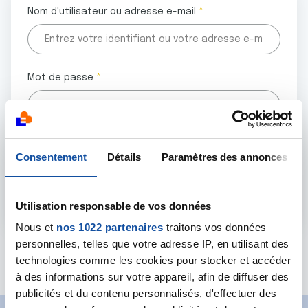
Nom d'utilisateur ou adresse e-mail
Mot de passe
Tous les champs marqués d'un astérisque (
*
) sont
Consentement
Détails
Paramètres des annonces
obligatoires.
Utilisation responsable de vos données
Nous et
nos 1022 partenaires
traitons vos données
personnelles, telles que votre adresse IP, en utilisant des
Mot de passe oublié ?
technologies comme les cookies pour stocker et accéder
à des informations sur votre appareil, afin de diffuser des
publicités et du contenu personnalisés, d'effectuer des