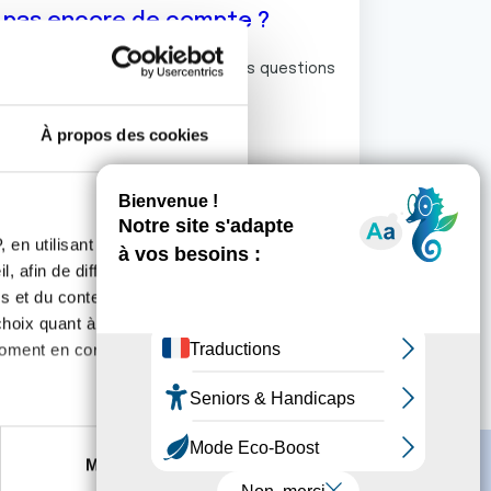
z pas encore de compte ?
ermet de commenter et poser vos questions
rum de discussion de la Ligue.
À propos des cookies
S'inscrire
 en utilisant des
, afin de diffuser des
s et du contenu, ainsi que de
oix quant à l'utilisation de
moment en consultant la
es à plusieurs mètres près
Marketing
s spécifiques (empreintes