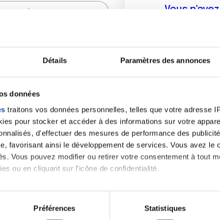
Vous n'ave
Créer un compte vous p
sur le fo
Détails
Paramètres des annonces
(
*
) sont obligatoires.
vos données
es
traitons vos données personnelles, telles que votre adresse IP,
es pour stocker et accéder à des informations sur votre appareil
sonnalisés, d'effectuer des mesures de performance des publicité
e, favorisant ainsi le développement de services. Vous avez le ch
ités. Vous pouvez modifier ou retirer votre consentement à tout 
es ou en cliquant sur l'icône de confidentialité.
imerions également :
tions sur votre localisation géographique qui peuvent être précis
Préférences
Statistiques
eil en l'analysant activement pour en relever les caractéristique