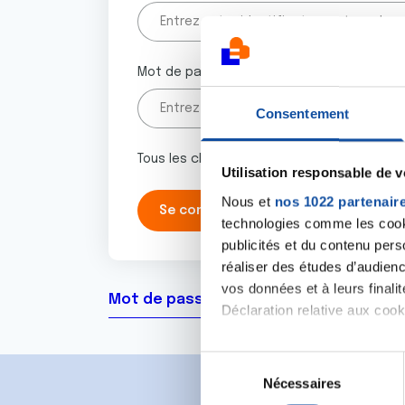
Mot de passe
Consentement
Tous les champs marqués d'un astérisque 
Utilisation responsable de 
Nous et
nos 1022 partenair
technologies comme les cooki
publicités et du contenu per
réaliser des études d’audienc
vos données et à leurs final
Mot de passe oublié ?
Déclaration relative aux cooki
Si vous le permettez, nous a
S
Collecter des informa
Nécessaires
é
Identifier votre appar