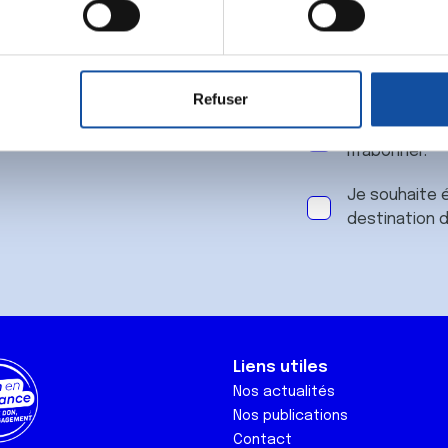
 notre
aitement de vos données personnelles et définir vos préférences
er ou retirer votre consentement à tout moment à partir de la dé
Refuser
e personnaliser le contenu et les annonces, d'offrir des fonctio
J'accepte le
rafic. Nous partageons également des informations sur l'utilisati
m'abonner.
, de publicité et d'analyse, qui peuvent combiner celles-ci avec
ils ont collectées lors de votre utilisation de leurs services.
Je souhaite é
destination 
Liens utiles
Nos actualités
Nos publications
Contact