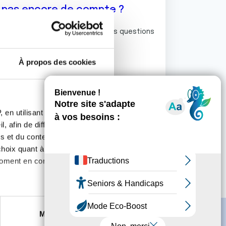
z pas encore de compte ?
ermet de commenter et poser vos questions
rum de discussion de la Ligue.
À propos des cookies
S'inscrire
 en utilisant des
, afin de diffuser des
s et du contenu, ainsi que de
oix quant à l'utilisation de
moment en consultant la
es à plusieurs mètres près
Marketing
s spécifiques (empreintes