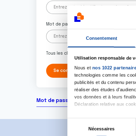
Mot de passe
Consentement
Tous les champs marqués d'un astérisque 
Utilisation responsable de 
Nous et
nos 1022 partenair
technologies comme les cooki
publicités et du contenu per
réaliser des études d’audienc
vos données et à leurs final
Mot de passe oublié ?
Déclaration relative aux cooki
Si vous le permettez, nous a
S
Collecter des informa
Nécessaires
é
Identifier votre appar