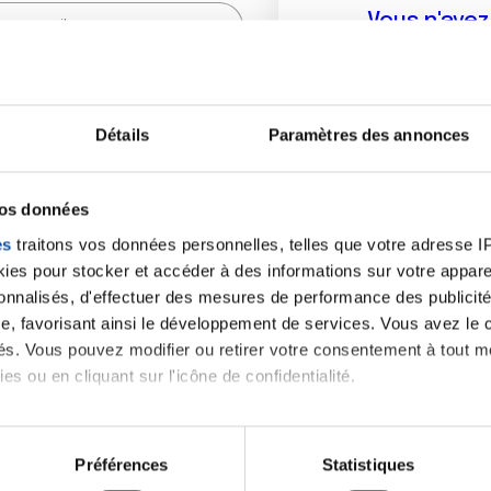
Vous n'ave
Créer un compte vous p
sur le fo
Détails
Paramètres des annonces
(
*
) sont obligatoires.
vos données
es
traitons vos données personnelles, telles que votre adresse IP,
es pour stocker et accéder à des informations sur votre appareil
sonnalisés, d'effectuer des mesures de performance des publicité
e, favorisant ainsi le développement de services. Vous avez le ch
ités. Vous pouvez modifier ou retirer votre consentement à tout 
es ou en cliquant sur l'icône de confidentialité.
imerions également :
tions sur votre localisation géographique qui peuvent être précis
Préférences
Statistiques
eil en l'analysant activement pour en relever les caractéristique