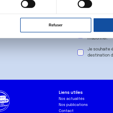
 notre
aitement de vos données personnelles et définir vos préférences
er ou retirer votre consentement à tout moment à partir de la dé
Refuser
e personnaliser le contenu et les annonces, d'offrir des fonctio
J'accepte le
rafic. Nous partageons également des informations sur l'utilisati
m'abonner.
, de publicité et d'analyse, qui peuvent combiner celles-ci avec
ils ont collectées lors de votre utilisation de leurs services.
Je souhaite é
destination 
Liens utiles
Nos actualités
Nos publications
Contact