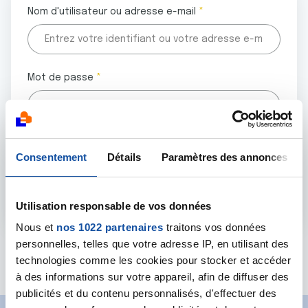
Nom d'utilisateur ou adresse e-mail
Mot de passe
Tous les champs marqués d'un astérisque (
*
) sont
Consentement
Détails
Paramètres des annonces
obligatoires.
Utilisation responsable de vos données
Nous et
nos 1022 partenaires
traitons vos données
personnelles, telles que votre adresse IP, en utilisant des
Mot de passe oublié ?
technologies comme les cookies pour stocker et accéder
à des informations sur votre appareil, afin de diffuser des
publicités et du contenu personnalisés, d'effectuer des