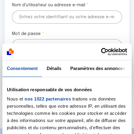
Nom d'utilisateur ou adresse e-mail
Mot de passe
Tous les champs marqués d'un astérisque (
*
) sont
Consentement
Détails
Paramètres des annonces
obligatoires.
Utilisation responsable de vos données
Nous et
nos 1022 partenaires
traitons vos données
personnelles, telles que votre adresse IP, en utilisant des
Mot de passe oublié ?
technologies comme les cookies pour stocker et accéder
à des informations sur votre appareil, afin de diffuser des
publicités et du contenu personnalisés, d'effectuer des