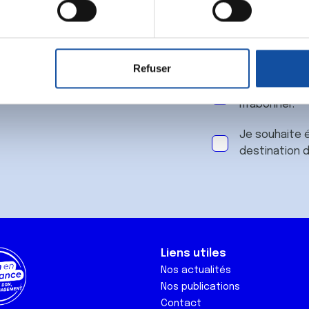
 notre
aitement de vos données personnelles et définir vos préférences
er ou retirer votre consentement à tout moment à partir de la dé
Refuser
e personnaliser le contenu et les annonces, d'offrir des fonctio
J'accepte le
rafic. Nous partageons également des informations sur l'utilisati
m'abonner.
, de publicité et d'analyse, qui peuvent combiner celles-ci avec
ils ont collectées lors de votre utilisation de leurs services.
Je souhaite é
destination 
Liens utiles
Nos actualités
Nos publications
Contact