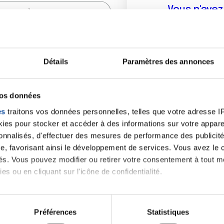
Vous n'ave
Créer un compte vous p
sur le fo
Détails
Paramètres des annonces
(
*
) sont obligatoires.
vos données
es
traitons vos données personnelles, telles que votre adresse IP,
es pour stocker et accéder à des informations sur votre appareil
sonnalisés, d'effectuer des mesures de performance des publicité
e, favorisant ainsi le développement de services. Vous avez le ch
ités. Vous pouvez modifier ou retirer votre consentement à tout 
es ou en cliquant sur l'icône de confidentialité.
imerions également :
tions sur votre localisation géographique qui peuvent être précis
Préférences
Statistiques
eil en l'analysant activement pour en relever les caractéristique