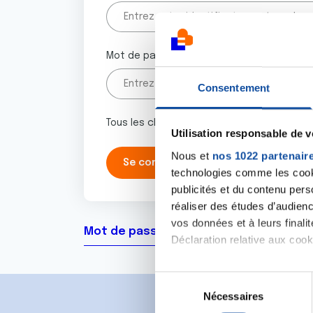
Mot de passe
Consentement
Tous les champs marqués d'un astérisque 
Utilisation responsable de 
Nous et
nos 1022 partenair
technologies comme les cooki
publicités et du contenu per
réaliser des études d’audienc
vos données et à leurs final
Mot de passe oublié ?
Déclaration relative aux cooki
Si vous le permettez, nous a
S
Collecter des informa
Nécessaires
é
Identifier votre appar