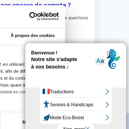
z pas encore de compte ?
ermet de commenter et poser vos questions
rum de discussion de la Ligue.
À propos des cookies
S'inscrire
 en utilisant des
, afin de diffuser des
s et du contenu, ainsi que de
oix quant à l'utilisation de
moment en consultant la
es à plusieurs mètres près
Marketing
s spécifiques (empreintes