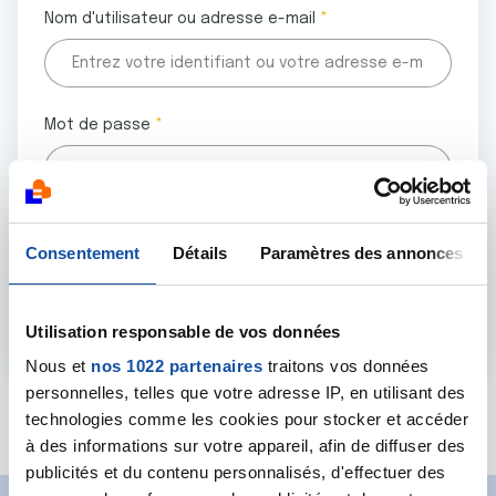
Nom d'utilisateur ou adresse e-mail
Mot de passe
Tous les champs marqués d'un astérisque (
*
) sont
Consentement
Détails
Paramètres des annonces
obligatoires.
Utilisation responsable de vos données
Nous et
nos 1022 partenaires
traitons vos données
personnelles, telles que votre adresse IP, en utilisant des
Mot de passe oublié ?
technologies comme les cookies pour stocker et accéder
à des informations sur votre appareil, afin de diffuser des
publicités et du contenu personnalisés, d'effectuer des