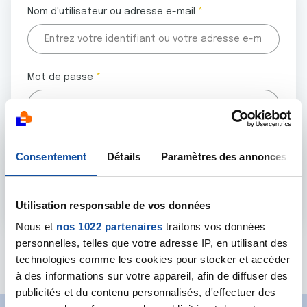
Nom d'utilisateur ou adresse e-mail
Mot de passe
Tous les champs marqués d'un astérisque (
*
) sont
Consentement
Détails
Paramètres des annonces
obligatoires.
Utilisation responsable de vos données
Nous et
nos 1022 partenaires
traitons vos données
personnelles, telles que votre adresse IP, en utilisant des
Mot de passe oublié ?
technologies comme les cookies pour stocker et accéder
à des informations sur votre appareil, afin de diffuser des
publicités et du contenu personnalisés, d'effectuer des