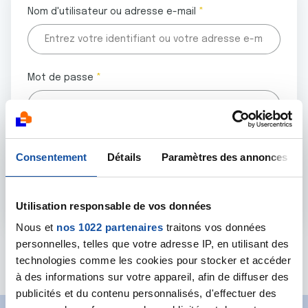
Nom d'utilisateur ou adresse e-mail
Mot de passe
Tous les champs marqués d'un astérisque (
*
) sont
Consentement
Détails
Paramètres des annonces
obligatoires.
Utilisation responsable de vos données
Nous et
nos 1022 partenaires
traitons vos données
personnelles, telles que votre adresse IP, en utilisant des
Mot de passe oublié ?
technologies comme les cookies pour stocker et accéder
à des informations sur votre appareil, afin de diffuser des
publicités et du contenu personnalisés, d'effectuer des