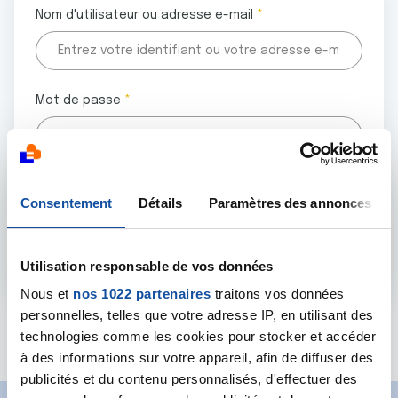
Nom d'utilisateur ou adresse e-mail
Mot de passe
Tous les champs marqués d'un astérisque (
*
) sont
Consentement
Détails
Paramètres des annonces
obligatoires.
Utilisation responsable de vos données
Nous et
nos 1022 partenaires
traitons vos données
personnelles, telles que votre adresse IP, en utilisant des
Mot de passe oublié ?
technologies comme les cookies pour stocker et accéder
à des informations sur votre appareil, afin de diffuser des
publicités et du contenu personnalisés, d'effectuer des