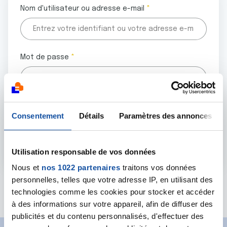
Nom d'utilisateur ou adresse e-mail
Mot de passe
Tous les champs marqués d'un astérisque (
*
) sont
Consentement
Détails
Paramètres des annonces
obligatoires.
Utilisation responsable de vos données
Nous et
nos 1022 partenaires
traitons vos données
personnelles, telles que votre adresse IP, en utilisant des
Mot de passe oublié ?
technologies comme les cookies pour stocker et accéder
à des informations sur votre appareil, afin de diffuser des
publicités et du contenu personnalisés, d'effectuer des