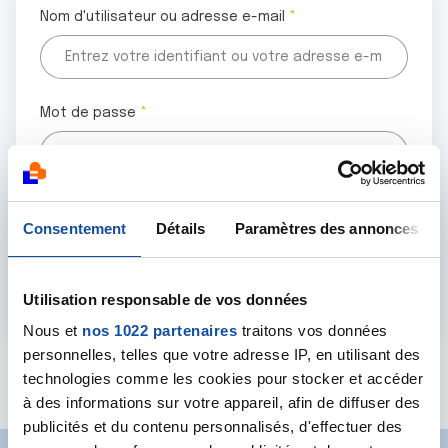
Nom d'utilisateur ou adresse e-mail
Mot de passe
Tous les champs marqués d'un astérisque (
*
) sont
Consentement
Détails
Paramètres des annonces
obligatoires.
Utilisation responsable de vos données
Nous et
nos 1022 partenaires
traitons vos données
personnelles, telles que votre adresse IP, en utilisant des
Mot de passe oublié ?
technologies comme les cookies pour stocker et accéder
à des informations sur votre appareil, afin de diffuser des
publicités et du contenu personnalisés, d'effectuer des