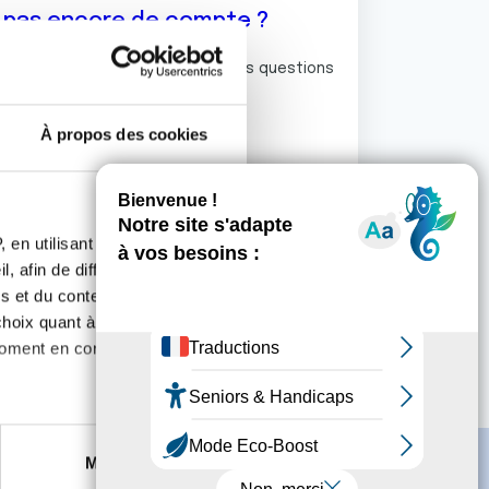
z pas encore de compte ?
ermet de commenter et poser vos questions
rum de discussion de la Ligue.
À propos des cookies
S'inscrire
 en utilisant des
, afin de diffuser des
s et du contenu, ainsi que de
oix quant à l'utilisation de
moment en consultant la
es à plusieurs mètres près
Marketing
s spécifiques (empreintes