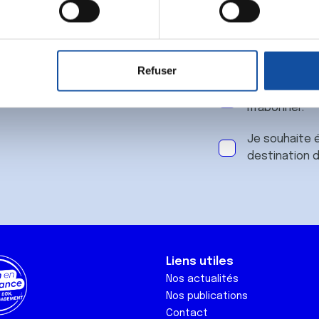
 notre
aitement de vos données personnelles et définir vos préférences
er ou retirer votre consentement à tout moment à partir de la dé
Refuser
e personnaliser le contenu et les annonces, d'offrir des fonctio
J'accepte le
rafic. Nous partageons également des informations sur l'utilisati
m'abonner.
, de publicité et d'analyse, qui peuvent combiner celles-ci avec
ils ont collectées lors de votre utilisation de leurs services.
Je souhaite é
destination 
Liens utiles
Nos actualités
Nos publications
Contact