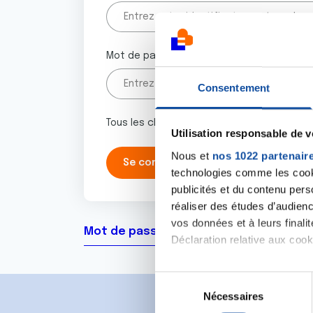
Mot de passe
Consentement
Tous les champs marqués d'un astérisque 
Utilisation responsable de 
Nous et
nos 1022 partenair
technologies comme les cooki
publicités et du contenu per
réaliser des études d’audienc
vos données et à leurs final
Mot de passe oublié ?
Déclaration relative aux cooki
Si vous le permettez, nous a
S
Collecter des informa
Nécessaires
é
Identifier votre appar