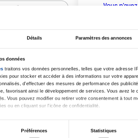
Vous n'ave
Créer un compte vous p
sur le fo
Détails
Paramètres des annonces
(
*
) sont obligatoires.
vos données
es
traitons vos données personnelles, telles que votre adresse IP,
es pour stocker et accéder à des informations sur votre appareil
sonnalisés, d'effectuer des mesures de performance des publicité
e, favorisant ainsi le développement de services. Vous avez le ch
ités. Vous pouvez modifier ou retirer votre consentement à tout 
es ou en cliquant sur l'icône de confidentialité.
imerions également :
tions sur votre localisation géographique qui peuvent être précis
Préférences
Statistiques
eil en l'analysant activement pour en relever les caractéristique