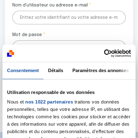
Nom d'utilisateur ou adresse e-mail
Mot de passe
Tous les champs marqués d'un astérisque (
*
) sont
Consentement
Détails
Paramètres des annonces
obligatoires.
Utilisation responsable de vos données
Nous et
nos 1022 partenaires
traitons vos données
personnelles, telles que votre adresse IP, en utilisant des
Mot de passe oublié ?
technologies comme les cookies pour stocker et accéder
à des informations sur votre appareil, afin de diffuser des
publicités et du contenu personnalisés, d'effectuer des