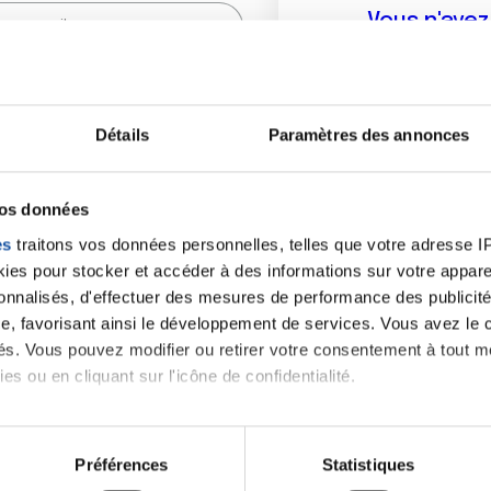
Vous n'ave
Créer un compte vous p
sur le fo
Détails
Paramètres des annonces
(
*
) sont obligatoires.
vos données
es
traitons vos données personnelles, telles que votre adresse IP,
es pour stocker et accéder à des informations sur votre appareil
sonnalisés, d'effectuer des mesures de performance des publicité
e, favorisant ainsi le développement de services. Vous avez le ch
ités. Vous pouvez modifier ou retirer votre consentement à tout 
es ou en cliquant sur l'icône de confidentialité.
imerions également :
tions sur votre localisation géographique qui peuvent être précis
Préférences
Statistiques
eil en l'analysant activement pour en relever les caractéristique