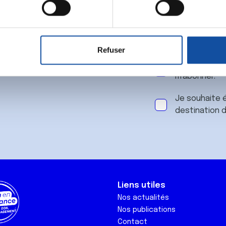
 notre
aitement de vos données personnelles et définir vos préférences
er ou retirer votre consentement à tout moment à partir de la dé
Refuser
e personnaliser le contenu et les annonces, d'offrir des fonctio
J'accepte le
rafic. Nous partageons également des informations sur l'utilisati
m'abonner.
, de publicité et d'analyse, qui peuvent combiner celles-ci avec
ils ont collectées lors de votre utilisation de leurs services.
Je souhaite é
destination 
Liens utiles
Nos actualités
Nos publications
Contact