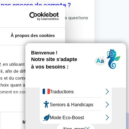
z pas encore de compte ?
ermet de commenter et poser vos questions
rum de discussion de la Ligue.
À propos des cookies
S'inscrire
 en utilisant des
, afin de diffuser des
s et du contenu, ainsi que de
oix quant à l'utilisation de
moment en consultant la
es à plusieurs mètres près
Marketing
s spécifiques (empreintes