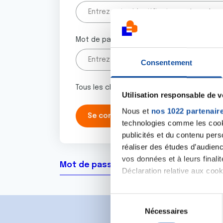
Mot de passe
Consentement
Tous les champs marqués d'un astérisque 
Utilisation responsable de 
Nous et
nos 1022 partenair
technologies comme les cooki
publicités et du contenu per
réaliser des études d’audienc
vos données et à leurs final
Mot de passe oublié ?
Déclaration relative aux cooki
Si vous le permettez, nous a
S
Collecter des informa
Nécessaires
é
Identifier votre appar