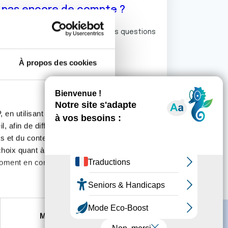
z pas encore de compte ?
ermet de commenter et poser vos questions
rum de discussion de la Ligue.
À propos des cookies
S'inscrire
 en utilisant des
, afin de diffuser des
s et du contenu, ainsi que de
oix quant à l'utilisation de
moment en consultant la
es à plusieurs mètres près
Marketing
s spécifiques (empreintes