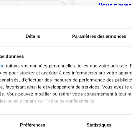
Vous n'ave
Créer un compte vous p
sur le fo
Détails
Paramètres des annonces
(
*
) sont obligatoires.
vos données
es
traitons vos données personnelles, telles que votre adresse IP,
es pour stocker et accéder à des informations sur votre appareil
sonnalisés, d'effectuer des mesures de performance des publicité
e, favorisant ainsi le développement de services. Vous avez le ch
ités. Vous pouvez modifier ou retirer votre consentement à tout 
es ou en cliquant sur l'icône de confidentialité.
imerions également :
tions sur votre localisation géographique qui peuvent être précis
Préférences
Statistiques
eil en l'analysant activement pour en relever les caractéristique