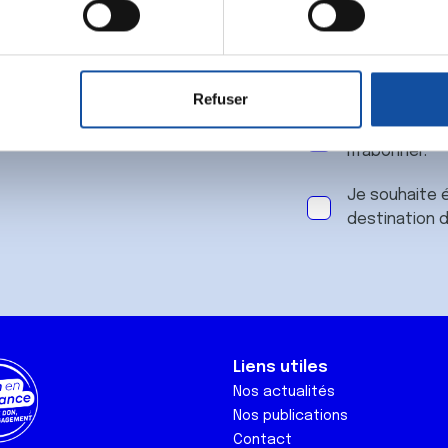
 notre
aitement de vos données personnelles et définir vos préférences
er ou retirer votre consentement à tout moment à partir de la dé
Refuser
e personnaliser le contenu et les annonces, d'offrir des fonctio
J'accepte le
rafic. Nous partageons également des informations sur l'utilisati
m'abonner.
, de publicité et d'analyse, qui peuvent combiner celles-ci avec
ils ont collectées lors de votre utilisation de leurs services.
Je souhaite é
destination 
Liens utiles
Nos actualités
Nos publications
Contact