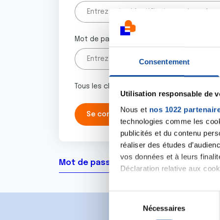
Mot de passe
Consentement
Tous les champs marqués d'un astérisque 
Utilisation responsable de 
Nous et
nos 1022 partenair
technologies comme les cooki
publicités et du contenu per
réaliser des études d’audienc
vos données et à leurs final
Mot de passe oublié ?
Déclaration relative aux cooki
Si vous le permettez, nous a
S
Collecter des informa
Nécessaires
é
Identifier votre appar