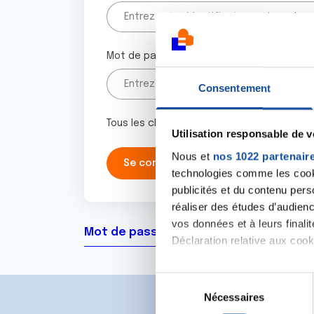
Mot de passe
Consentement
Tous les champs marqués d'un astérisque 
Utilisation responsable de 
Nous et
nos 1022 partenair
technologies comme les cooki
publicités et du contenu per
réaliser des études d’audienc
vos données et à leurs final
Mot de passe oublié ?
Déclaration relative aux cooki
Si vous le permettez, nous a
S
Collecter des informa
Nécessaires
é
Identifier votre appar