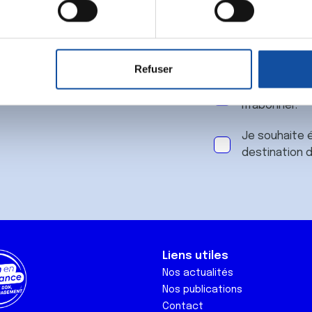
 notre
aitement de vos données personnelles et définir vos préférences
er ou retirer votre consentement à tout moment à partir de la dé
Refuser
e personnaliser le contenu et les annonces, d'offrir des fonctio
J'accepte le
rafic. Nous partageons également des informations sur l'utilisati
m'abonner.
, de publicité et d'analyse, qui peuvent combiner celles-ci avec
ils ont collectées lors de votre utilisation de leurs services.
Je souhaite é
destination 
Liens utiles
Nos actualités
Nos publications
Contact