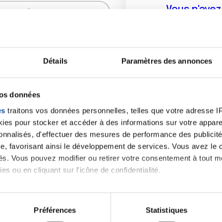
Vous n'ave
Créer un compte vous p
sur le fo
Détails
Paramètres des annonces
(
*
) sont obligatoires.
vos données
es
traitons vos données personnelles, telles que votre adresse IP,
es pour stocker et accéder à des informations sur votre appareil
sonnalisés, d'effectuer des mesures de performance des publicité
e, favorisant ainsi le développement de services. Vous avez le ch
ités. Vous pouvez modifier ou retirer votre consentement à tout 
es ou en cliquant sur l'icône de confidentialité.
imerions également :
tions sur votre localisation géographique qui peuvent être précis
Préférences
Statistiques
eil en l'analysant activement pour en relever les caractéristique