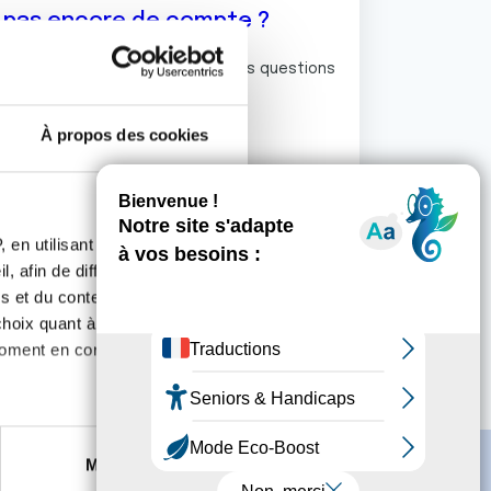
z pas encore de compte ?
ermet de commenter et poser vos questions
rum de discussion de la Ligue.
À propos des cookies
S'inscrire
 en utilisant des
, afin de diffuser des
s et du contenu, ainsi que de
oix quant à l'utilisation de
moment en consultant la
es à plusieurs mètres près
Marketing
s spécifiques (empreintes