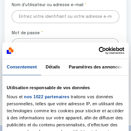
Nom d'utilisateur ou adresse e-mail
Mot de passe
Tous les champs marqués d'un astérisque (
*
) sont
Consentement
Détails
Paramètres des annonces
obligatoires.
Utilisation responsable de vos données
Nous et
nos 1022 partenaires
traitons vos données
personnelles, telles que votre adresse IP, en utilisant des
Mot de passe oublié ?
technologies comme les cookies pour stocker et accéder
à des informations sur votre appareil, afin de diffuser des
publicités et du contenu personnalisés, d'effectuer des