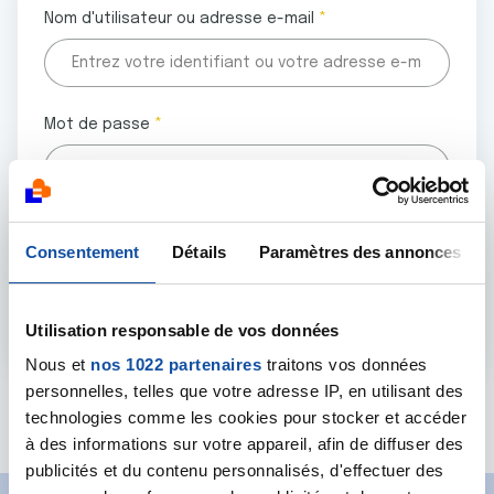
Nom d'utilisateur ou adresse e-mail
Mot de passe
Tous les champs marqués d'un astérisque (
*
) sont
Consentement
Détails
Paramètres des annonces
obligatoires.
Utilisation responsable de vos données
Nous et
nos 1022 partenaires
traitons vos données
personnelles, telles que votre adresse IP, en utilisant des
Mot de passe oublié ?
technologies comme les cookies pour stocker et accéder
à des informations sur votre appareil, afin de diffuser des
publicités et du contenu personnalisés, d'effectuer des