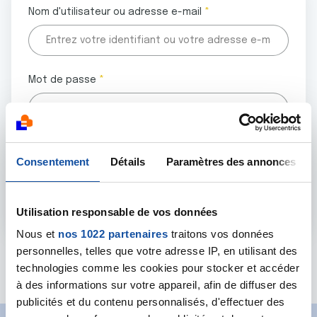
Nom d'utilisateur ou adresse e-mail
Mot de passe
Tous les champs marqués d'un astérisque (
*
) sont
Consentement
Détails
Paramètres des annonces
obligatoires.
Utilisation responsable de vos données
Nous et
nos 1022 partenaires
traitons vos données
personnelles, telles que votre adresse IP, en utilisant des
Mot de passe oublié ?
technologies comme les cookies pour stocker et accéder
à des informations sur votre appareil, afin de diffuser des
publicités et du contenu personnalisés, d'effectuer des