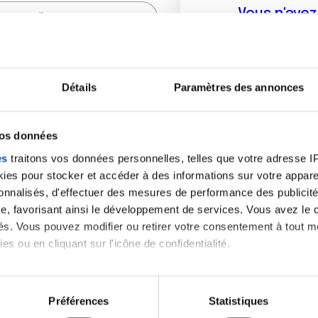
Vous n'ave
Créer un compte vous p
sur le fo
Détails
Paramètres des annonces
(
*
) sont obligatoires.
vos données
es
traitons vos données personnelles, telles que votre adresse IP,
es pour stocker et accéder à des informations sur votre appareil
sonnalisés, d'effectuer des mesures de performance des publicité
e, favorisant ainsi le développement de services. Vous avez le ch
ités. Vous pouvez modifier ou retirer votre consentement à tout 
es ou en cliquant sur l'icône de confidentialité.
imerions également :
tions sur votre localisation géographique qui peuvent être précis
Préférences
Statistiques
eil en l'analysant activement pour en relever les caractéristique