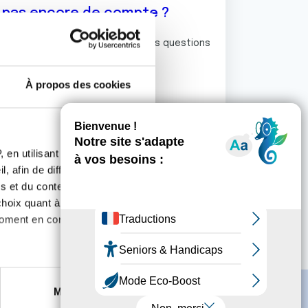
z pas encore de compte ?
ermet de commenter et poser vos questions
rum de discussion de la Ligue.
À propos des cookies
S'inscrire
 en utilisant des
, afin de diffuser des
s et du contenu, ainsi que de
oix quant à l'utilisation de
moment en consultant la
es à plusieurs mètres près
Marketing
s spécifiques (empreintes