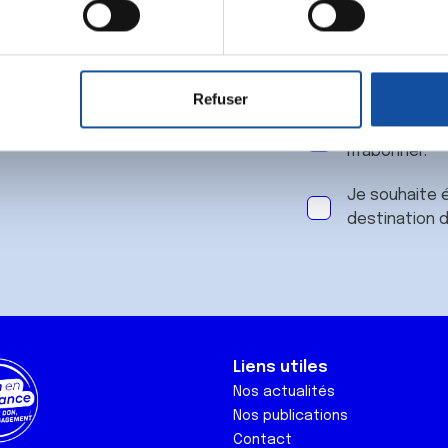
 notre
aitement de vos données personnelles et définir vos préférences
er ou retirer votre consentement à tout moment à partir de la dé
Refuser
e personnaliser le contenu et les annonces, d'offrir des fonctio
J'accepte le
rafic. Nous partageons également des informations sur l'utilisati
m'abonner.
, de publicité et d'analyse, qui peuvent combiner celles-ci avec
ils ont collectées lors de votre utilisation de leurs services.
Je souhaite é
destination 
Liens utiles
Nos actualités
Nos publications
Contact