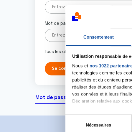
Mot de passe
Consentement
Tous les champs marqués d'un astérisque 
Utilisation responsable de 
Nous et
nos 1022 partenair
technologies comme les cooki
publicités et du contenu per
réaliser des études d’audienc
vos données et à leurs final
Mot de passe oublié ?
Déclaration relative aux cooki
Si vous le permettez, nous a
S
Collecter des informa
Nécessaires
é
Identifier votre appar