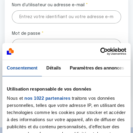
Nom d'utilisateur ou adresse e-mail
Mot de passe
Tous les champs marqués d'un astérisque (
*
) sont
Consentement
Détails
Paramètres des annonces
obligatoires.
Utilisation responsable de vos données
Nous et
nos 1022 partenaires
traitons vos données
personnelles, telles que votre adresse IP, en utilisant des
Mot de passe oublié ?
technologies comme les cookies pour stocker et accéder
à des informations sur votre appareil, afin de diffuser des
publicités et du contenu personnalisés, d'effectuer des