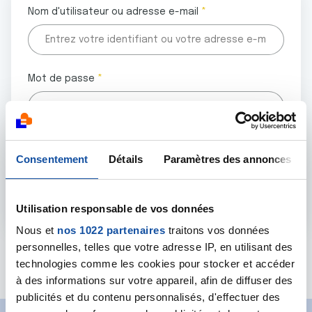
Nom d'utilisateur ou adresse e-mail
Mot de passe
Tous les champs marqués d'un astérisque (
*
) sont
Consentement
Détails
Paramètres des annonces
obligatoires.
Utilisation responsable de vos données
Nous et
nos 1022 partenaires
traitons vos données
personnelles, telles que votre adresse IP, en utilisant des
Mot de passe oublié ?
technologies comme les cookies pour stocker et accéder
à des informations sur votre appareil, afin de diffuser des
publicités et du contenu personnalisés, d'effectuer des