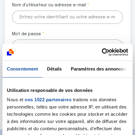
Nom d'utilisateur ou adresse e-mail
Mot de passe
Tous les champs marqués d'un astérisque (
*
) sont
Consentement
Détails
Paramètres des annonces
obligatoires.
Utilisation responsable de vos données
Nous et
nos 1022 partenaires
traitons vos données
personnelles, telles que votre adresse IP, en utilisant des
Mot de passe oublié ?
technologies comme les cookies pour stocker et accéder
à des informations sur votre appareil, afin de diffuser des
publicités et du contenu personnalisés, d'effectuer des