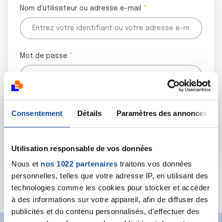
Nom d'utilisateur ou adresse e-mail
Mot de passe
Tous les champs marqués d'un astérisque (
*
) sont
Consentement
Détails
Paramètres des annonces
obligatoires.
Utilisation responsable de vos données
Nous et
nos 1022 partenaires
traitons vos données
personnelles, telles que votre adresse IP, en utilisant des
Mot de passe oublié ?
technologies comme les cookies pour stocker et accéder
à des informations sur votre appareil, afin de diffuser des
publicités et du contenu personnalisés, d'effectuer des