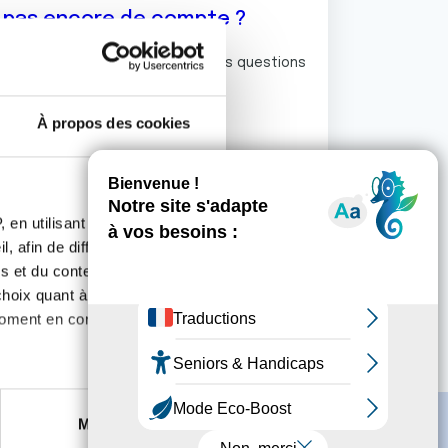
z pas encore de compte ?
ermet de commenter et poser vos questions
rum de discussion de la Ligue.
À propos des cookies
S'inscrire
 en utilisant des
, afin de diffuser des
s et du contenu, ainsi que de
oix quant à l'utilisation de
moment en consultant la
es à plusieurs mètres près
Marketing
s spécifiques (empreintes