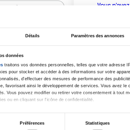
Vous n'ave
Créer un compte vous p
sur le fo
Détails
Paramètres des annonces
(
*
) sont obligatoires.
vos données
es
traitons vos données personnelles, telles que votre adresse IP,
es pour stocker et accéder à des informations sur votre appareil
sonnalisés, d'effectuer des mesures de performance des publicité
e, favorisant ainsi le développement de services. Vous avez le ch
ités. Vous pouvez modifier ou retirer votre consentement à tout 
es ou en cliquant sur l'icône de confidentialité.
imerions également :
tions sur votre localisation géographique qui peuvent être précis
Préférences
Statistiques
eil en l'analysant activement pour en relever les caractéristique