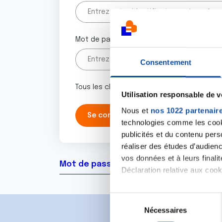
Mot de passe
Consentement
Tous les champs marqués d'un astérisque 
Utilisation responsable de 
Nous et
nos 1022 partenair
technologies comme les cooki
publicités et du contenu per
réaliser des études d’audienc
vos données et à leurs final
Mot de passe oublié ?
Déclaration relative aux cooki
Si vous le permettez, nous a
S
Collecter des informa
Nécessaires
é
Identifier votre appar