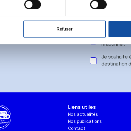
 notre
aitement de vos données personnelles et définir vos préférences
er ou retirer votre consentement à tout moment à partir de la dé
Refuser
e personnaliser le contenu et les annonces, d'offrir des fonctio
J'accepte le
rafic. Nous partageons également des informations sur l'utilisati
m'abonner.
, de publicité et d'analyse, qui peuvent combiner celles-ci avec
ils ont collectées lors de votre utilisation de leurs services.
Je souhaite é
destination 
Liens utiles
Nos actualités
Nos publications
Contact